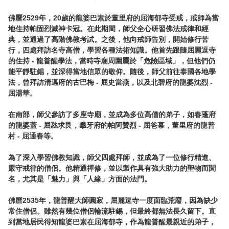
佛曆2529年，20歲的龍婆巴素於董里府的屈海郁寺受戒，戒師為當
地住持帕固烈滅神卡冠。在此期間，師父全心研習佛法戒律和經
典，並通過了高階佛教考試。之後，他向戒師告別，開始修行苦
行，四處拜訪名寺高僧，學習各種法術知識。他首先跟隨屈麗逗寺
的住持 - 龍普醒學法，當時寺廟周圍屬於「危險區域」，但他們仍
能平靜駐錫，並深得當地信眾的敬仰。隨後，師父前往泰國各地學
法，曾拜訪清邁府的古巴梅 - 屈史當燕，以及北碧府的龍婆沈烈 - 
屈湯華。

在南部，師父參訪了多座寺廟，並成為多位高僧的弟子，如春蓬府
的龍婆蓋 - 屈氹求艮，攀牙府的帕阿贊烈 - 屈爸幕，董里府的龍普
村 - 屈通春等。

為了深入學習佛教知識，師父四處拜師，並成為了一位修行精進、
嚴守戒律的僧侶。他精通禪修，並以製作具有強大助力的聖物而聞
名，尤其是「魅力」與「人緣」方面的法門。

佛曆2535年，龍普醒大師圓寂，屈麗逗寺一度面臨荒廢，因為缺少
常住僧侶。雖然有幾位僧侶輪流駐錫，但最終都無法長久留下。直
到當地居民得知龍婆巴素在屈海郁寺，作為龍普醒最親近的弟子，