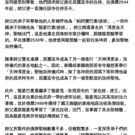
並同樣受到尊敬，他們請求師父接任屈麗逗寺的住持。自佛曆2544
年起，師父便一直擔任該寺住持至今。

師父的弟子和尊敬他的人常稱呼他為「帕阿贊巴素/拔術」，一些外
國弟子則稱他為「龍婆巴素/拔術」。師父精通著名的「澤度金天
神」聖物法門，這是他還在屈海郁寺當沙彌時，跟隨龍普醒學習
的。早在佛曆2530年，他便曾與龍普醒一起前往洛坤府，參加聖物
加持儀式。

隨著師父聲名遠播，屈麗逗寺成為了另一個進行「天神澤度金」加
持儀式的著名地點之一。因此，泰國或泰國南部若有寺廟想要舉行
「天神澤度金」聖物加持儀式時，除了洛坤府的屈瑪下塔和博他崙
府的屈求柯寺外，屈麗逗寺也成為了另一個受歡迎的加持聖地。

此外，龍婆巴素還繼承了龍婆甩 - 告洒屈寺的「派也捨 - 虎王」法
門，這是來自素叻他尼府一帶的虎符法術。龍婆甩以其高深的法力
著稱，並於佛曆2498年獲得了國王御賜的泰南地區法術高僧頭銜。
師父還跟龍婆甩學習了「派也拉胡」法門，並掌握了其全部精髓，
因為龍婆甩將所有秘訣傳授給了他。

師父所製作的佛牌聖物數量不多，但種類繁多，一直深受弟子們的