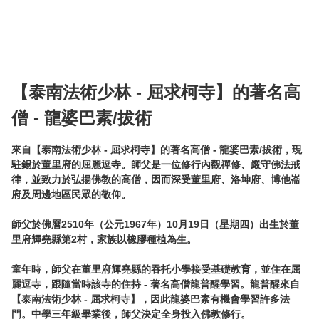
【泰南法術少林 - 屈求柯寺】的著名高
僧 - 龍婆巴素/拔術
來自【泰南法術少林 - 屈求柯寺】的著名高僧 - 龍婆巴素/拔術，現
駐錫於董里府的屈麗逗寺。師父是一位修行內觀禪修、嚴守佛法戒
律，並致力於弘揚佛教的高僧，因而深受董里府、洛坤府、博他崙
府及周邊地區民眾的敬仰。

師父於佛曆2510年（公元1967年）10月19日（星期四）出生於董
里府輝堯縣第2村，家族以橡膠種植為生。

童年時，師父在董里府輝堯縣的吞托小學接受基礎教育，並住在屈
麗逗寺，跟隨當時該寺的住持 - 著名高僧龍普醒學習。龍普醒來自
【泰南法術少林 - 屈求柯寺】，因此龍婆巴素有機會學習許多法
門。中學三年級畢業後，師父決定全身投入佛教修行。
