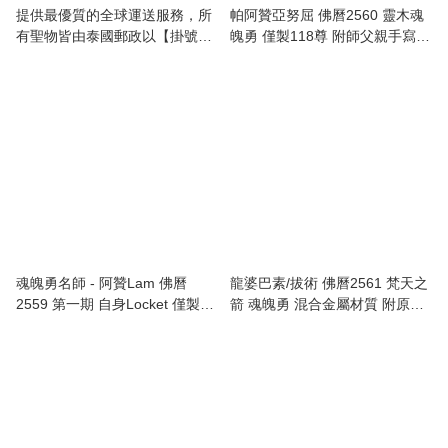
提供最優質的全球運送服務，所
帕阿贊亞努屈 佛曆2560 靈木魂
有聖物皆由泰國郵政以【掛號空
魄勇 僅製118尊 附師父親手寫符
運】方式送出，【運費全免】，
全高清防水殼
讓世界各地的顧客都能直接得到
泰國正宗佛牌聖物的加持✨
魂魄勇名師 - 阿贊Lam 佛曆
龍婆巴素/拔術 佛曆2561 梵天之
2559 第一期 自身Locket 僅製
箭 魂魄勇 混合金屬材質 附原裝
300尊 編號26 附全高清防水殼
廟盒 全高清防水殼