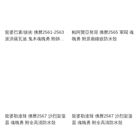
龍婆巴素/拔術 佛曆2561-2563
帕阿贊亞努屈 佛曆2565 軍閥 魂
派洪薩瓦迪 鬼木魂魄勇 附師父
魄勇 附原廟鑲嵌防水殼
親手寫符 全高清防水殼
龍婆勒達辣 佛曆2567 沙烈架蕩
龍婆勒達辣 佛曆2567 沙烈架蕩
囂 魂魄勇 附全高清防水殼
囂 魂魄勇 附全高清防水殼