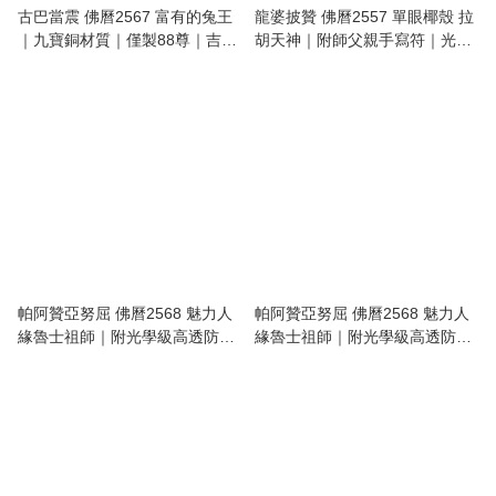
古巴當震 佛曆2567 富有的兔王
龍婆披贊 佛曆2557 單眼椰殼 拉
｜九寶銅材質｜僅製88尊｜吉祥
胡天神｜附師父親手寫符｜光學
編號5｜附原裝廟盒｜光學級高
級高透防水殼
透防水殼
帕阿贊亞努屈 佛曆2568 魅力人
帕阿贊亞努屈 佛曆2568 魅力人
緣魯士祖師｜附光學級高透防水
緣魯士祖師｜附光學級高透防水
殼
殼