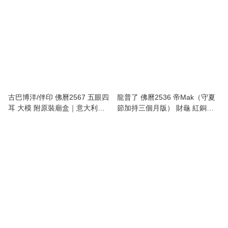
古巴博洋/伴印 佛曆2567 五眼四
龍普了 佛曆2536 帝Mak（守夏
耳 大模 附原裝廟盒｜意大利
節加持三個月版） 財龜 紅銅版
Style鍍24K金防水殼
本 附G-Pra驗證咭