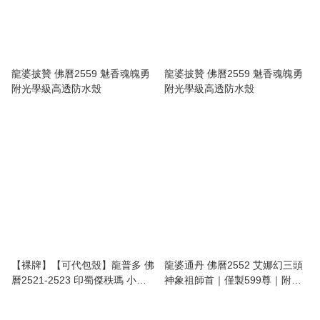
龍婆披贊 佛曆2559 魅香魂魄勇
龍婆披贊 佛曆2559 魅香魂魄勇
附光學級高透防水殼
附光學級高透防水殼
【裸牌】【可代包殼】龍普多 佛
龍婆通丹 佛曆2552 艾娜幻三頭
曆2521-2523 印蜀傑秩瑪 小圓
神象祖師首｜僅製599尊｜附光
符 必打佛 細模 浸聖水版本｜附
學級高透防水殼
沙馬共驗證咭