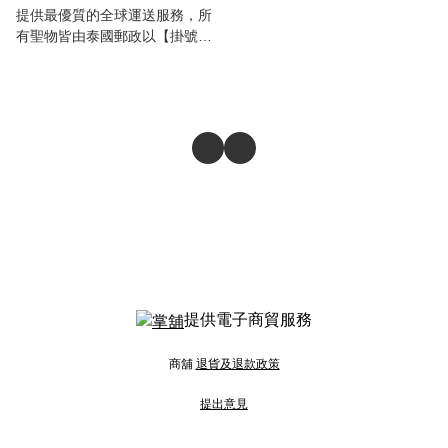
提供最優質的全球運送服務，所
有聖物皆由泰國郵政以【掛號空
運】方式送出，【運費全免】，
讓世界各地的顧客都能直接得到
泰國正宗佛牌聖物的加持✨
提供電子商貿服務
商舖
退貨及退款政策
提出意見