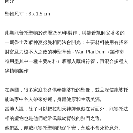
簡介
−
聖物尺寸：3 x 1.5 cm

此期龍普托聖物於佛曆2559年製作，與龍普飄師父著名的
一期魯士及猴神夏努曼相同法會開光；主要材料使用有招來
財富及刀槍不入之效的神聖草藥 - Wan Plai Dum（製作刺
符用墨其中一種主要材料）底部入藏銅符管，再混合多種人
緣植物製作。

在泰國，很多家庭都會供奉龍婆托的聖像，並且深信龍婆托
能為家中各人帶來好運，身體健康和生活美滿。

當地人說，除了可以把拉胡天神牌佩戴在背面外，龍婆托法
相的聖物也是他們經常佩戴於背後的熱門之選。

他們說，佩戴龍婆托聖物能保平安，永遠不會死於意外。
