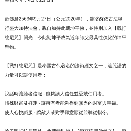
聖物尺寸：4.1 x 2.9 cm

於佛曆2563年9月27日（公元2020年），龍婆醒依古法舉
行盛大加持法會，親自加持此期坤平佛，並特別加入【戰打
紋尼咒】開光，令此期坤平成為近年師父最具性價比的坤平
聖物。

【戰打紋尼咒】是泰國古代著名的法術經文之一，這咒語的
力量可以讓使用者：

說話時讓聽者信服 - 能夠讓人信任並愛戴使用者。

招徠財富及好運 - 讓擁有者能夠得到無盡的財富與幸福。

使人心悅誠服 - 讓敵人或對手願意順從並聽從指令。
