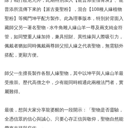
除了戰打紋尼咒外，此期特別加入【龍普添聖僧骨灰】、龍
普添所流傳下來的【派古曼聖粉】，混合【108種人緣植物
聖粉】等獨門坤平配方製作。此為理事版本，特別於背面入
藏師父另一著名聖物 - 水牛角雕人緣山羊一尊及兩支純金符
管，如同雙重人緣加持，兼具招財、異性緣與人際吸引力，
佩戴者猶如同時佩戴兩尊師父招人緣之代表聖物，無需額外
搭配，更顯方便。

師父一生擅長製作各類人緣聖物，其中以坤平與人緣山羊最
受推崇。歷代高僧之中，少有能同時精通此兩種法門者，實
屬難得。

最後，想與大家分享龍婆醒的一段開示：「聖物是否靈驗，
全憑信眾的信心與誠心。只要心存正信與敬仰，聖物自然能