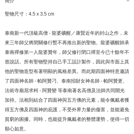
簡介
−
聖物尺寸：4.5 x 3.5 cm

泰南新一代頂級高僧 - 龍婆礦醒／康賢近年的封山之作，未
來三年師父將閉關修行暫不再推出新的聖物。龍婆礦醒師承
泰南禪修第一人龍婆贊年，師父修行閉口禪至今已十餘年不
曾說話。所有聖物堅持自己手工設計製作，因此與市面上其
他的聖物造型有著明顯的風格差異。而此期四面神特意邀請
了四面神名師 - 帕阿贊刁、泰南招財女神名師 - 帕阿贊更、
法術寺廟屈求柯 - 阿贊變 等泰南著名高僧及法師共同開光
加持。法相則結合了四面神與五方佛的元素，能令佩戴者獲
得五方佛及四面神的庇護，不受外界力量的傷害，並能避免
貧窮的困擾。同時，也能提升佩戴者的整體運勢，使得一切
順心如意。
