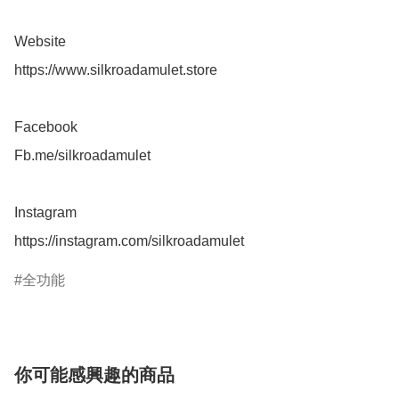
Website 

https://www.silkroadamulet.store

Facebook 

Fb.me/silkroadamulet

Instagram 

全功能
你可能感興趣的商品