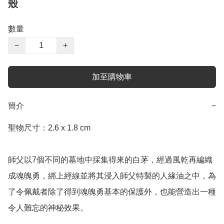
殼
數量
−
+
加至購物車
簡介
−
聖物尺寸：2.6 x 1.8 cm

師父以7個不同的墓地中採集得來的白茅，經過風乾再編織
成魂魄勇，綁上經線並將其浸入師父特製的人緣油之中，為
了令佩戴者除了得到魂魄勇基本的保護外，也能營造出一種
令人難忘的神秘效果。
