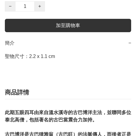
−
+
加至購物車
簡介
−
聖物尺寸：2.2 x 1.1 cm
商品詳情
此期五眼四耳由來自溫水溪寺的古巴博洋主法，並聯同多位
泰北高僧，包括著名的古巴當震合力加持。
古巴博洋是古巴猜雅翁（古巴旺）的法脈傳人，而後者正是