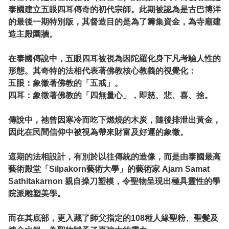
泰國建立五眼四耳傳奇的初代宗師。此期被認為是古巴博洋
的最後一期特別版，其督造目的是為了籌集資金，為寺廟建
造主殿圍牆。
在泰國傳說中，五眼四耳被視為因陀羅化身下凡考驗人性的
形態。其奇特的法相代表著佛教核心教義的視覺化：
五眼：象徵著佛教的「五戒」。
四耳：象徵著佛教的「四無量心」，即慈、悲、喜、捨。
傳說中，祂曾因寒冷而吃下燃燒的木炭，隨後排泄出黃金，
因此在民間信仰中被視為帶來財富及好運的象徵。
這期的法相設計，有別於以往傳統的造像，而是由泰國最高
藝術殿堂「Silpakorn藝術大學」的藝術家 Ajarn Samat
Sathitakarnon 親自操刀塑模，令聖物呈現出極具靈性的學
院派雕塑美學。
而在其底部，更入藏了師父指定的108種人緣聖粉、聖髮及