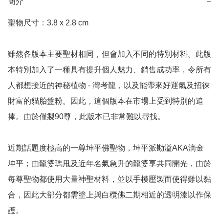
簡介
−
聖物尺寸：3.8 x 2.8 cm

雖然各版本主要聖材相同，但會加入不同的特別材料。此版
本特別加入了一種具有提升個人魅力、銷售成功率，令所有
人都想接近的神秘植物 - 灣考龍，以及能帶來好運氣及招徠
財富的貓胎盤粉。因此，這個版本在市場上受到特別的追
捧。由於僅製90尊，此版本已非常難以尋找。

近期話題度極高的一尊坤平佛聖物，坤平派勘溢AKA滴金
坤平；由龍婆瑪甩及近年名氣急升的龍婆享共同開光，由於
每尊聖物都使用大量神聖材料，並以手模壓製而使得難以黏
合，因此大部分都需塗上與白欖佛二期相近的透明漆以作保
護。
