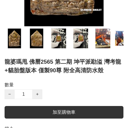
龍婆瑪甩 佛曆2565 第二期 坤平派勘溢 灣考龍
+貓胎盤版本 僅製90尊 附全高清防水殼
數量
−
+
加至購物車