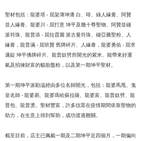
聖材包括：龍婆塔 - 屈架薄坤潘 白、啡、綠人緣膏、阿贊
並人緣膏、龍婆川 - 屈打意 坤平及幾十尊聖物、阿贊並碰
派符珠、龍普添 - 屈拉霞麗 派古曼符珠、碰亞騰聖粉、人
緣膏，龍普滿 - 屈班贊 舊牌碎片、人緣膏，龍婆勇佑 - 屈求
邁錠 坤平佛牌碎片、龍普奴劈所開光的紫米、能帶來好運
氣及招徠財富的貓胎盤粉，以及第一期坤平聖材。

第一期坤平派勘溢經由多位名師開光，包括：龍婆馬甩、鬼
皇名師 - 龍婆易、龍婆瑪哈蘇拉薩、龍婆富、龍普奴劈、龍
普包、龍普燙。聖材豐富，許多信眾在疫情期間依靠聖物的
助力，在生意上得到幫助，成功渡過難關。

截至目前，店主已佩戴一期及二期坤平近四個月，一期偏向