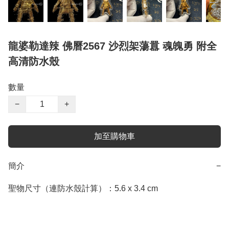
龍婆勒達辣 佛曆2567 沙烈架蕩囂 魂魄勇 附全
高清防水殼
數量
−
+
加至購物車
簡介
−
聖物尺寸（連防水殼計算）：5.6 x 3.4 cm