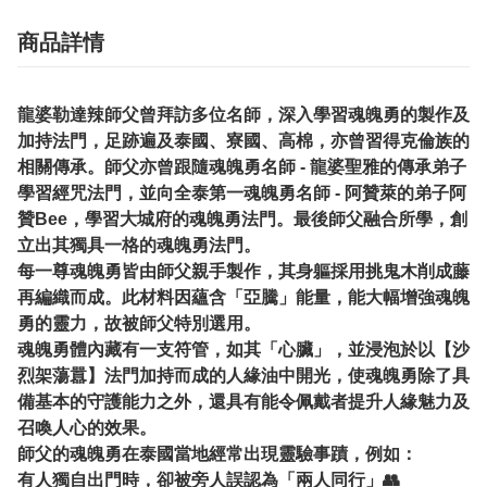
商品詳情
龍婆勒達辣師父曾拜訪多位名師，深入學習魂魄勇的製作及
加持法門，足跡遍及泰國、寮國、高棉，亦曾習得克倫族的
相關傳承。師父亦曾跟隨魂魄勇名師 - 龍婆聖雅的傳承弟子
學習經咒法門，並向全泰第一魂魄勇名師 - 阿贊萊的弟子阿
贊Bee，學習大城府的魂魄勇法門。最後師父融合所學，創
立出其獨具一格的魂魄勇法門。
每一尊魂魄勇皆由師父親手製作，其身軀採用挑鬼木削成藤
再編織而成。此材料因蘊含「亞騰」能量，能大幅增強魂魄
勇的靈力，故被師父特別選用。
魂魄勇體內藏有一支符管，如其「心臟」，並浸泡於以【沙
烈架蕩囂】法門加持而成的人緣油中開光，使魂魄勇除了具
備基本的守護能力之外，還具有能令佩戴者提升人緣魅力及
召喚人心的效果。
師父的魂魄勇在泰國當地經常出現靈驗事蹟，例如：
有人獨自出門時，卻被旁人誤認為「兩人同行」👥