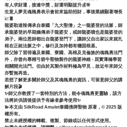
有人求財運，接連中獎，財運明顯提升💰🎯
生意人夢見魂魄勇表示會前來協助招財，事後業績顯著增長
📈🧧
龍婆勒達辣傳承自泰國「九大聖僧」之一龍婆登的法脈，師
承龍婆登的早期嫡傳弟子龍婆安，戒師龍婆噴也是龍婆登的
弟子。兩位恩師都出自龍婆登門下，讓師父自出家以來就扎
根在正統法脈之中，修行及加持都有穩固根基。
師父除了習得遍及泰國、寮國、高棉及克倫族的魂魄勇法門
外，亦曾向專精弓箭牛聖物製作的龍婆神維 - 屈實薄橋學習
相關開光法門。但由於其製作材料極為罕見，故近年來師父
亦暫無再造。
若想了解更多關於師父及其魂魄勇的資訊，可留意師父的講
解片段🎬
✨師父亦教授了一套特別的方法，能令魂魄勇更靈驗，該方
法將於供請後提供予有緣者參考使用✨
💫本文由 SilkRoad Amulet泰國佛牌聖物 原著，© 2025 版
權所有。
禁止未經授權的轉載、複製、節錄或以任何形式使用。