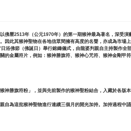
佛曆2513年（公元1970年）的第一期猴神最為著名，深受
。因此其猴神聖物在各地信眾間擁有高度的名聲，亦成為市場上
5月17日浴佛節（佛誕日）舉行鎔鑄儀式，由龍婆判親自主持製作
關的金屬符片，例如：猴神勝旗符、猴神心咒符、猴神金剛甲符
猴神勝旗符粉」，並與先前製作的猴神聖粉結合，入藏於各版本
親自為這批猴神聖物進行連續三個月的開光加持。加持過程中誦