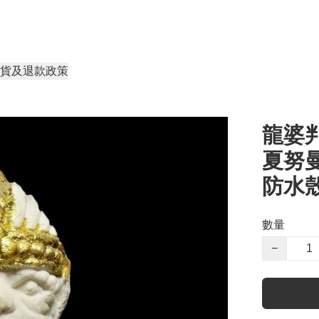
貨及退款政策
龍婆判
夏努
防水
數量
−