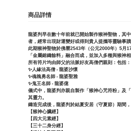
商品詳情
龍婆判早在數十年前就已開始製作猴神聖物，其中以
者，經常出現財運變好或得到貴人提攜等靈驗事蹟
此期猴神聖物於佛曆2543年（公元2000年）
「金屬鎔鑄餘料」融合而成，並加入多種與猴神相
所有符片均由師父的法脈好友高僧們親刻：包括：
✨人緣法高僧 - 龍婆沙懷
✨魂魄勇名師 - 龍婆聖雅
✨鬼王名師 - 龍婆億
儀式中，龍婆判亦親自製作「猴神心咒符粉」及「
其靈力。
鑄造完成後，龍婆判於結夏安居（守夏節）期間，
【猴神心臟經】
【四大元素經】
【三十二身分經】