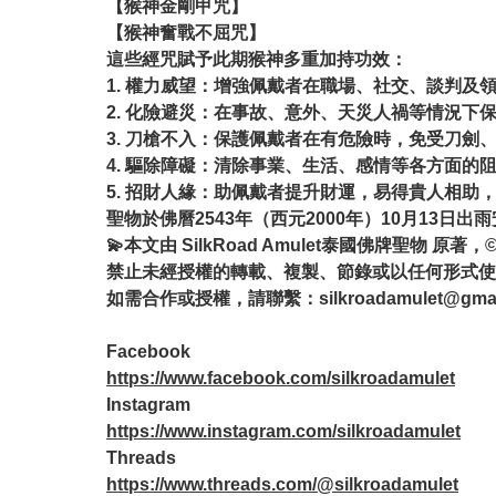
【猴神金剛甲咒】
【猴神奮戰不屈咒】
這些經咒賦予此期猴神多重加持功效：
1. 權力威望：增強佩戴者在職場、社交、談判及
2. 化險避災：在事故、意外、天災人禍等情況下
3. 刀槍不入：保護佩戴者在有危險時，免受刀劍
4. 驅除障礙：清除事業、生活、感情等各方面
5. 招財人緣：助佩戴者提升財運，易得貴人相
聖物於佛曆2543年（西元2000年）10月13日
💫本文由 SilkRoad Amulet泰國佛牌聖物 原著，
禁止未經授權的轉載、複製、節錄或以任何形式使
如需合作或授權，請聯繫：
silkroadamulet@gma
Facebook
https://www.facebook.com/silkroadamulet
Instagram
https://www.instagram.com/silkroadamulet
Threads
https://www.threads.com/@silkroadamulet