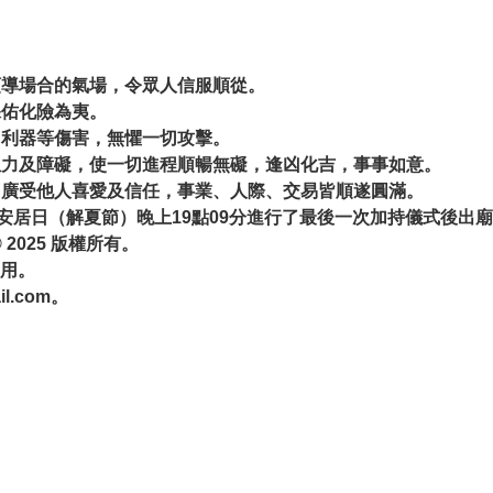
領導場合的氣場，令眾人信服順從。
保佑化險為夷。
、利器等傷害，無懼一切攻擊。
的阻力及障礙，使一切進程順暢無礙，逢凶化吉，事事如意。
助，廣受他人喜愛及信任，事業、人際、交易皆順遂圓滿。
出雨安居日（解夏節）晚上19點09分進行了最後一次加持儀式後出
© 2025 版權所有。
用。
il.com
。