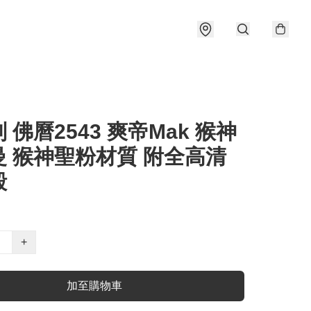
 佛曆2543 爽帝Mak 猴神
曼 猴神聖粉材質 附全高清
殼
+
加至購物車