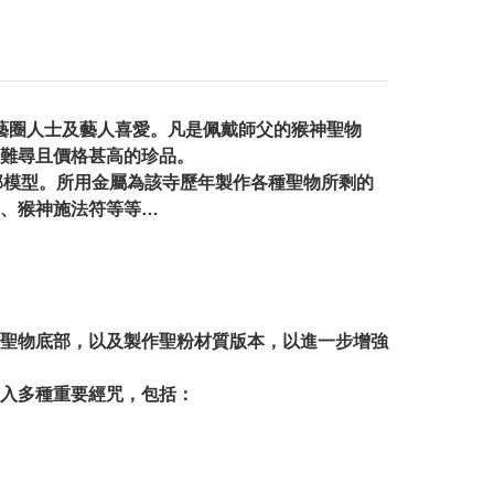
演藝圈人士及藝人喜愛。凡是佩戴師父的猴神聖物
難尋且價格甚高的珍品。
全部模型。所用金屬為該寺歷年製作各種聖物所剩的
、猴神施法符等等…
聖物底部，以及製作聖粉材質版本，以進一步增強
入多種重要經咒，包括：