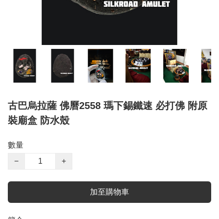
古巴烏拉薩 佛曆2558 瑪下錫鐵速 必打佛 附原
裝廟盒 防水殼
數量
−
+
加至購物車