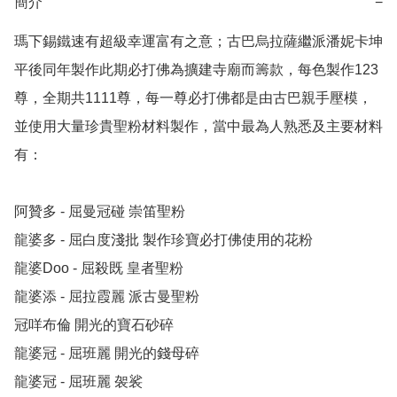
簡介
−
瑪下錫鐵速有超級幸運富有之意；古巴烏拉薩繼派潘妮卡坤
平後同年製作此期必打佛為擴建寺廟而籌款，每色製作123
尊，全期共1111尊，每一尊必打佛都是由古巴親手壓模，
並使用大量珍貴聖粉材料製作，當中最為人熟悉及主要材料
有：

阿贊多 - 屈曼冠碰 崇笛聖粉

龍婆多 - 屈白度淺批 製作珍寶必打佛使用的花粉

龍婆Doo - 屈殺既 皇者聖粉

龍婆添 - 屈拉霞麗 派古曼聖粉

冠咩布倫 開光的寶石砂碎

龍婆冠 - 屈班麗 開光的錢母碎

龍婆冠 - 屈班麗 袈裟
